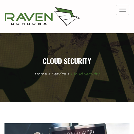
Togg
navig
CLOUD SECURITY
Home
>
Service
>
Cloud Security