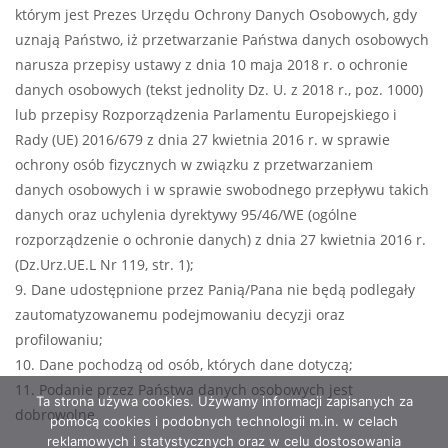
którym jest Prezes Urzędu Ochrony Danych Osobowych, gdy
uznają Państwo, iż przetwarzanie Państwa danych osobowych
narusza przepisy ustawy z dnia 10 maja 2018 r. o ochronie
danych osobowych (tekst jednolity Dz. U. z 2018 r., poz. 1000)
lub przepisy Rozporządzenia Parlamentu Europejskiego i
Rady (UE) 2016/679 z dnia 27 kwietnia 2016 r. w sprawie
ochrony osób fizycznych w związku z przetwarzaniem
danych osobowych i w sprawie swobodnego przepływu takich
danych oraz uchylenia dyrektywy 95/46/WE (ogólne
rozporządzenie o ochronie danych) z dnia 27 kwietnia 2016 r.
(Dz.Urz.UE.L Nr 119, str. 1);
9. Dane udostępnione przez Panią/Pana nie będą podlegały
zautomatyzowanemu podejmowaniu decyzji oraz
profilowaniu;
10. Dane pochodzą od osób, których dane dotyczą;
11. Podanie przez Państwa danych osobowych jest
Ta strona używa cookies. Używamy informacji zapisanych za
dobrowolne.
pomocą cookies i podobnych technologii m.in. w celach
reklamowych i statystycznych oraz w celu dostosowania