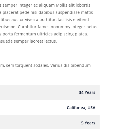
semper integer ac aliquam Mollis elit lobortis
la placerat pede nisi dapibus suspendisse mattis
ibus auctor viverra porttitor, facilisis eleifend
 euismod. Curabitur fames nonummy integer netus
us porta fermentum ultricies adipiscing platea.
esuada semper laoreet lectus.
m, sem torquent sodales. Varius dis bibendum
34 Years
Califonea, USA
5 Years