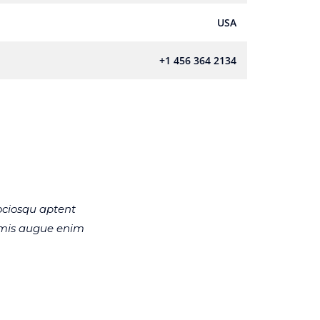
USA
+1 456 364 2134
ociosqu aptent
imis augue enim