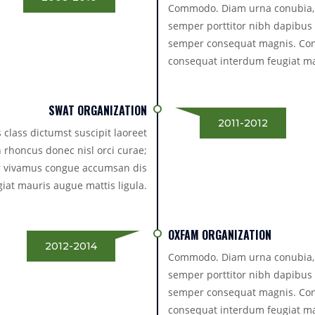
Commodo. Diam urna conubia, qu
semper porttitor nibh dapibus e
semper consequat magnis. Con
consequat interdum feugiat mau
SWAT ORGANIZATION
2011-2012
class dictumst suscipit laoreet
n rhoncus donec nisl orci curae;
r vivamus congue accumsan dis
iat mauris augue mattis ligula.
OXFAM ORGANIZATION
2012-2014
Commodo. Diam urna conubia, qu
semper porttitor nibh dapibus e
semper consequat magnis. Con
consequat interdum feugiat mau