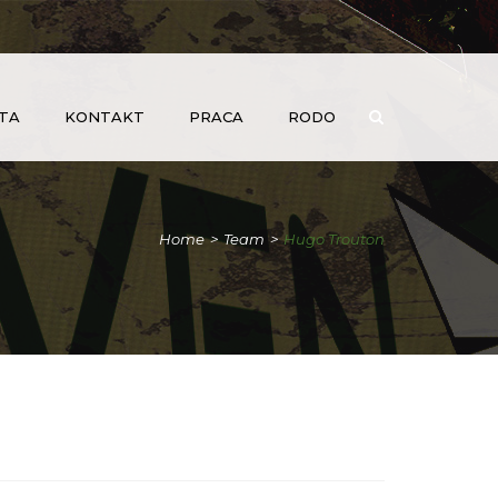
TA
KONTAKT
PRACA
RODO
Home
>
Team
>
Hugo Trouton