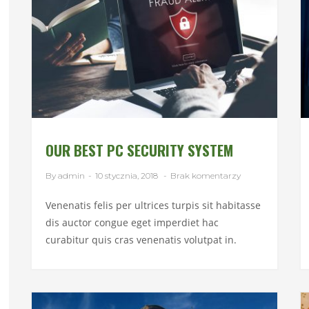
OUR BEST PC SECURITY SYSTEM
By admin
-
10 stycznia, 2018
-
Brak komentarzy
Venenatis felis per ultrices turpis sit habitasse
dis auctor congue eget imperdiet hac
curabitur quis cras venenatis volutpat in.