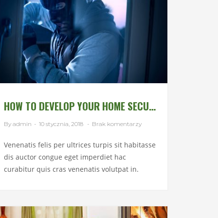
HOW TO DEVELOP YOUR HOME SECURITY
By admin
-
10 stycznia, 2018
-
Brak komentarzy
Venenatis felis per ultrices turpis sit habitasse
dis auctor congue eget imperdiet hac
curabitur quis cras venenatis volutpat in.