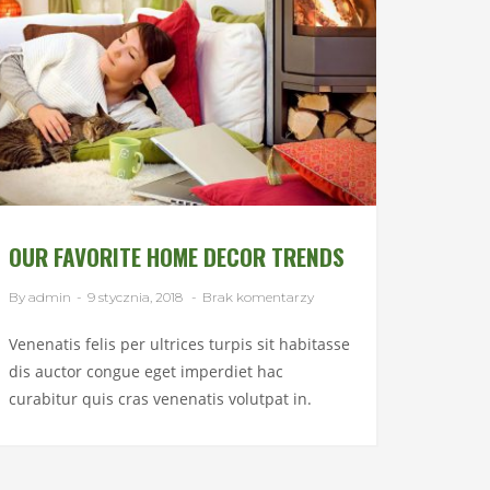
OUR FAVORITE HOME DECOR TRENDS
By admin
-
9 stycznia, 2018
-
Brak komentarzy
Venenatis felis per ultrices turpis sit habitasse
dis auctor congue eget imperdiet hac
curabitur quis cras venenatis volutpat in.