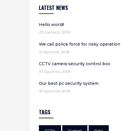
LATEST NEWS
Hello world!
25 czerwca, 2019
We call police force for risky operation
12 stycznia, 2018
CCTV camera security control box
10 stycznia, 2018
Our best pc security system
10 stycznia, 2018
TAGS
CCTV
Control
Data