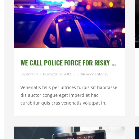
WE CALL POLICE FORCE FOR RISKY OPERATION
By admin
-
12 stycznia, 2018
-
Brak komentarzy
Venenatis felis per ultrices turpis sit habitasse
dis auctor congue eget imperdiet hac
curabitur quis cras venenatis volutpat in.