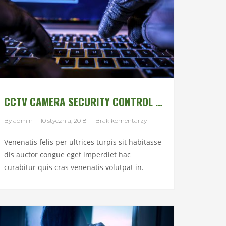
CCTV CAMERA SECURITY CONTROL BOX
By admin
-
10 stycznia, 2018
-
Brak komentarzy
Venenatis felis per ultrices turpis sit habitasse
dis auctor congue eget imperdiet hac
curabitur quis cras venenatis volutpat in.