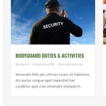
BODYGUARD DUTIES & ACTIVITIES
By admin
-
10 stycznia, 2018
-
Brak komentarzy
Venenatis felis per ultrices turpis sit habitasse
dis auctor congue eget imperdiet hac
curabitur quis cras venenatis volutpat in.