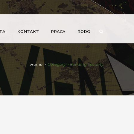
TA
KONTAKT
PRACA
RODO
Home
>
Category > Building Security