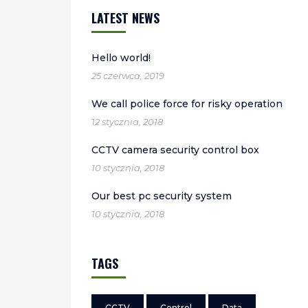
LATEST NEWS
Hello world!
25 czerwca, 2019
We call police force for risky operation
12 stycznia, 2018
CCTV camera security control box
10 stycznia, 2018
Our best pc security system
10 stycznia, 2018
TAGS
CCTV
Control
Data