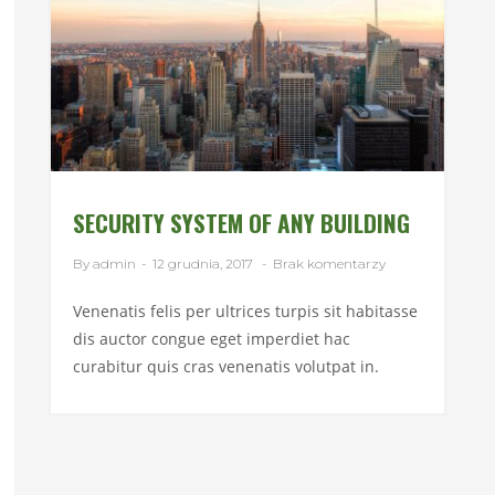
SECURITY SYSTEM OF ANY BUILDING
By admin
-
12 grudnia, 2017
-
Brak komentarzy
Venenatis felis per ultrices turpis sit habitasse
dis auctor congue eget imperdiet hac
curabitur quis cras venenatis volutpat in.