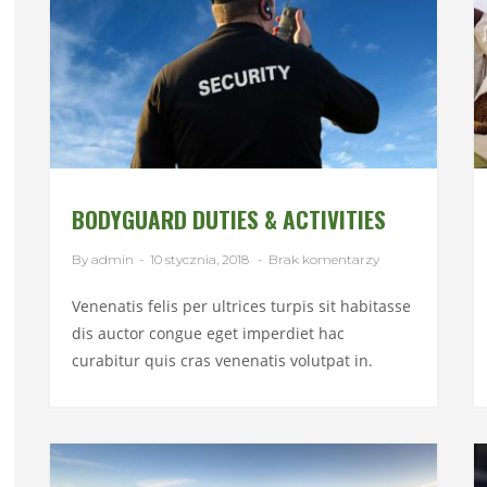
BODYGUARD DUTIES & ACTIVITIES
By admin
-
10 stycznia, 2018
-
Brak komentarzy
Venenatis felis per ultrices turpis sit habitasse
dis auctor congue eget imperdiet hac
curabitur quis cras venenatis volutpat in.