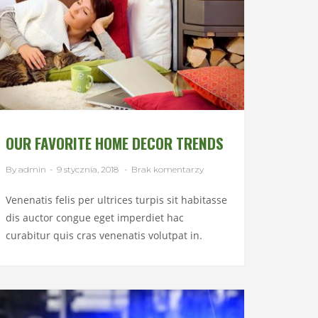
OUR FAVORITE HOME DECOR TRENDS
By admin
-
9 stycznia, 2018
-
Brak komentarzy
Venenatis felis per ultrices turpis sit habitasse
dis auctor congue eget imperdiet hac
curabitur quis cras venenatis volutpat in.