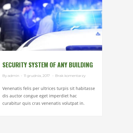
SECURITY SYSTEM OF ANY BUILDING
By admin
-
11 grudnia, 2017
-
Brak komentarzy
Venenatis felis per ultrices turpis sit habitasse
dis auctor congue eget imperdiet hac
curabitur quis cras venenatis volutpat in.