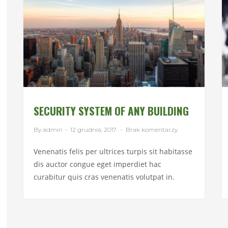
SECURITY SYSTEM OF ANY BUILDING
By admin
-
12 grudnia, 2017
-
Brak komentarzy
Venenatis felis per ultrices turpis sit habitasse
dis auctor congue eget imperdiet hac
curabitur quis cras venenatis volutpat in.