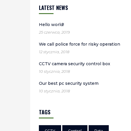
LATEST NEWS
Hello world!
25 czerwca, 2019
We call police force for risky operation
12 stycznia, 2018
CCTV camera security control box
10 stycznia, 2018
Our best pc security system
10 stycznia, 2018
TAGS
CCTV
Control
Data