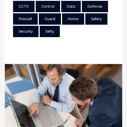
CCTV
Control
Data
Defense
Firewall
Guard
Home
Safety
Security
Sefty