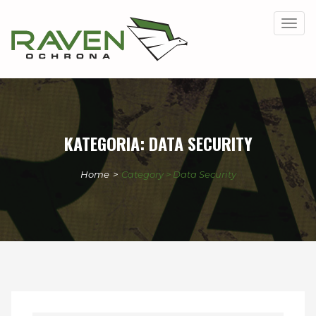
Togg
navig
KATEGORIA:
DATA SECURITY
Home
>
Category > Data Security