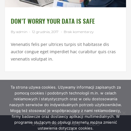
DON’T WORRY YOUR DATA IS SAFE
By admin
-
12 grudnia, 2017
-
Brak komentarzy
Venenatis felis per ultrices turpis sit habitasse dis
auctor congue eget imperdiet hac curabitur quis cras
venenatis volutpat in.
Ta strona używa cookies. Używamy informacji zapisanych za
pomocą cookies i podobnych technologii m.in. w celach
reklamowych i statystycznych oraz w celu dostosowania
naszych serwisów do indywidualnych potrzeb użytkowników.
Mogą też stosować je współpracujący z nami reklamodawcy,
firmy badawcze oraz dostawcy aplikacji multimedialnych. W
programie służącym do obsługi internetu można zmienić
O nas
Oferta
Praca
RODO
ustawienia dotyczące cookies.